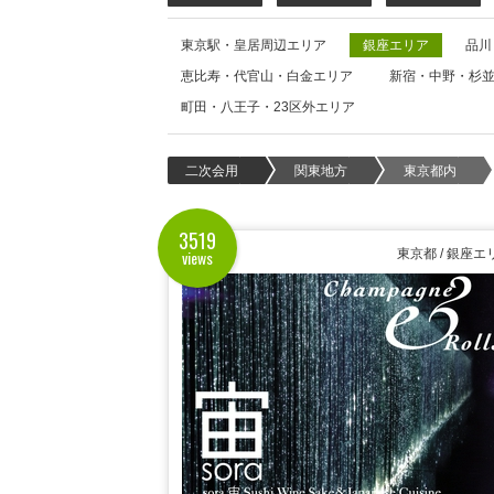
東京駅・皇居周辺エリア
銀座エリア
品川
恵比寿・代官山・白金エリア
新宿・中野・杉
町田・八王子・23区外エリア
二次会用
関東地方
東京都内
3519
views
東京都 / 銀座エ