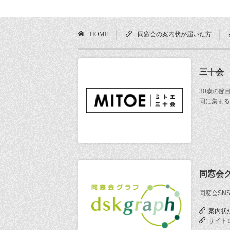
HOME
同窓会の案内状が届いた方
三十会
30歳の節
同に集まる
同窓会
同窓会SN
案内状
サイト