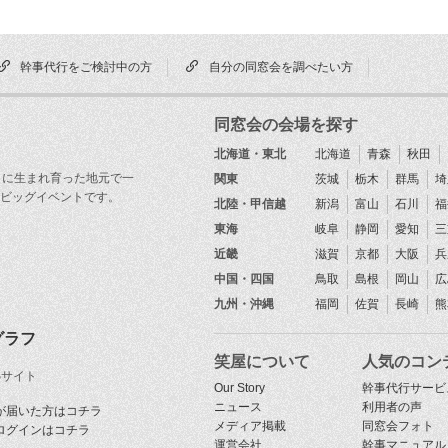
幹事代行をご検討中の方
自分の同窓会を調べたい方
同窓会の会場を探す
北海道・東北
北海道
青森
秋田
目に生まれ育った地元で一
関東
茨城
栃木
群馬
埼
ビッグイベントです。
北陸・甲信越
新潟
富山
石川
福
東海
岐阜
静岡
愛知
三
近畿
滋賀
京都
大阪
兵
中国・四国
鳥取
島根
岡山
広
九州・沖縄
福岡
佐賀
長崎
熊
グラフ
笑屋について
人気のコン
Sサイト
Our Story
幹事代行サービ
ニュース
利用者の声
が届いた方はコチラ
メディア掲載
同窓会フォト
ログインはコチラ
運営会社
幹事マニュアル