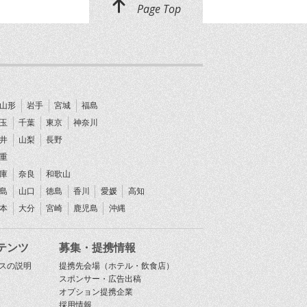
Page Top
山形
岩手
宮城
福島
玉
千葉
東京
神奈川
井
山梨
長野
重
庫
奈良
和歌山
島
山口
徳島
香川
愛媛
高知
本
大分
宮崎
鹿児島
沖縄
テンツ
募集・提携情報
スの説明
提携先会場（ホテル・飲食店）
スポンサー・広告出稿
オプション提携企業
採用情報