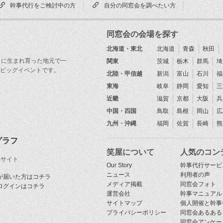
幹事代行をご検討中の方
自分の同窓会を調べたい方
同窓会の会場を探す
北海道・東北
北海道
青森
秋田
目に生まれ育った地元で一
関東
茨城
栃木
群馬
埼
ビッグイベントです。
北陸・甲信越
新潟
富山
石川
福
東海
岐阜
静岡
愛知
三
近畿
滋賀
京都
大阪
兵
中国・四国
鳥取
島根
岡山
広
九州・沖縄
福岡
佐賀
長崎
熊
グラフ
笑屋について
人気のコン
Sサイト
Our Story
幹事代行サービ
ニュース
利用者の声
が届いた方はコチラ
メディア掲載
同窓会フォト
ログインはコチラ
運営会社
幹事マニュアル
サイトマップ
個人開催と幹事
プライバシーポリシー
同窓会あるある
同窓会アンケー