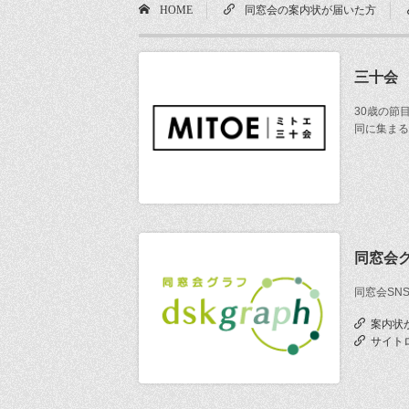
HOME
同窓会の案内状が届いた方
三十会
30歳の節
同に集まる
同窓会
同窓会SN
案内状
サイト