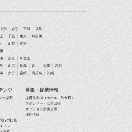
山形
岩手
宮城
福島
玉
千葉
東京
神奈川
井
山梨
長野
重
庫
奈良
和歌山
島
山口
徳島
香川
愛媛
高知
本
大分
宮崎
鹿児島
沖縄
テンツ
募集・提携情報
スの説明
提携先会場（ホテル・飲食店）
スポンサー・広告出稿
オプション提携企業
採用情報
代行の比較
４コマ
ト調査