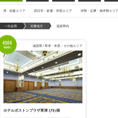
津・松阪エリア
四日市・鈴鹿・伊賀エリア
伊勢・志摩・南伊勢エリ
一次会用
近畿地方
滋賀県内
4984
views
滋賀県 / 草津・米原・その他エリア
ホテルボストンプラザ草津 びわ湖