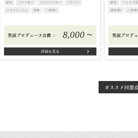
駅近
２００名〜
プロジェクター
ステージ
駅近
〜１６０名
スタイリッシュ
和食
一体感○
開放感○
一体感
8,000
〜
詳細を見る