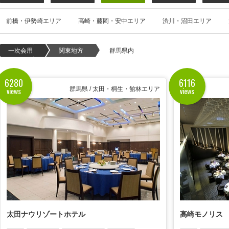
前橋・伊勢崎エリア
高崎・藤岡・安中エリア
渋川・沼田エリア
一次会用
関東地方
群馬県内
6280
6116
views
views
群馬県 / 太田・桐生・館林エリア
太田ナウリゾートホテル
高崎モノリス