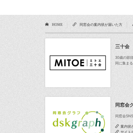
HOME
同窓会の案内状が届いた方
三十会
30歳の節
同に集まる
同窓会
同窓会SN
案内状
サイト