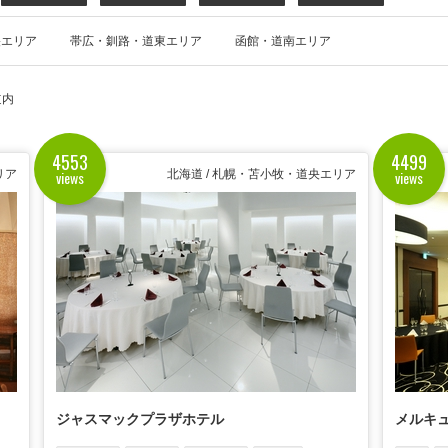
央エリア
帯広・釧路・道東エリア
函館・道南エリア
道内
4553
4499
views
views
リア
北海道 / 札幌・苫小牧・道央エリア
ジャスマックプラザホテル
メルキ