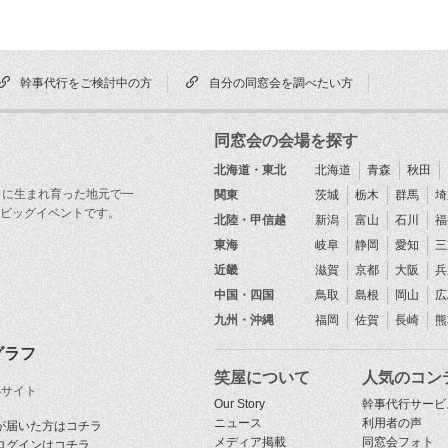
幹事代行をご検討中の方
自分の同窓会を調べたい方
同窓会の会場を探す
北海道・東北
北海道
青森
秋田
目に生まれ育った地元で一
関東
茨城
栃木
群馬
埼
ビッグイベントです。
北陸・甲信越
新潟
富山
石川
福
東海
岐阜
静岡
愛知
三
近畿
滋賀
京都
大阪
兵
中国・四国
鳥取
島根
岡山
広
九州・沖縄
福岡
佐賀
長崎
熊
グラフ
笑屋について
人気のコン
Sサイト
Our Story
幹事代行サービ
ニュース
利用者の声
が届いた方はコチラ
メディア掲載
同窓会フォト
ログインはコチラ