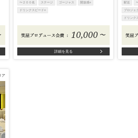
〜２００名
ステージ
ゴージャス
開放感○
駅近
ドリンクスピード○
プロジェ
ドリンク
10,000
〜
〜
詳細を見る
リア