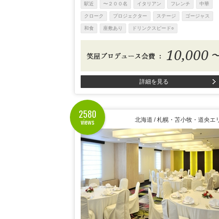
駅近
〜２００名
イタリアン
フレンチ
中華
クローク
プロジェクター
ステージ
ゴージャス
和食
座敷あり
ドリンクスピード○
10,000
詳細を見る
2580
views
北海道 / 札幌・苫小牧・道央エ