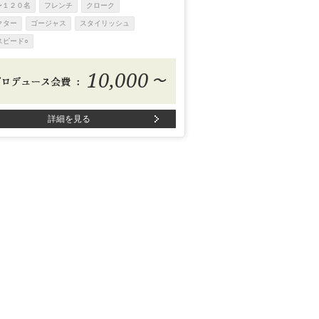
〜１２０名
フレンチ
クローク
クター
ゴージャス
スタイリッシュ
スピード○
10,000
〜
詳細を見る