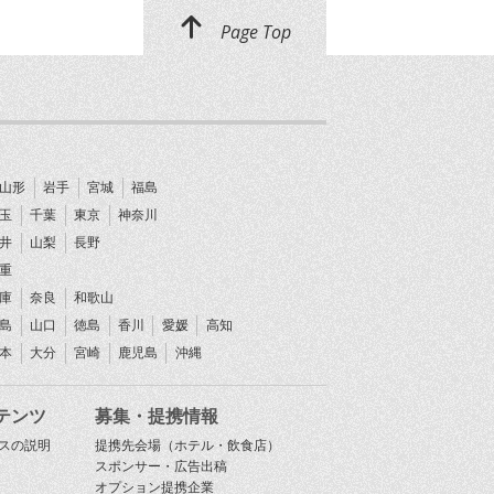
Page Top
山形
岩手
宮城
福島
玉
千葉
東京
神奈川
井
山梨
長野
重
庫
奈良
和歌山
島
山口
徳島
香川
愛媛
高知
本
大分
宮崎
鹿児島
沖縄
テンツ
募集・提携情報
スの説明
提携先会場（ホテル・飲食店）
スポンサー・広告出稿
オプション提携企業