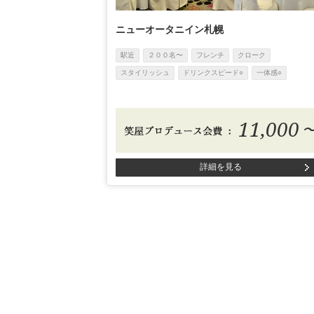
ニューオータニイン札幌
駅近
２００名〜
フレンチ
クローク
スタイリッシュ
ドリンクスピード○
一体感○
11,000
詳細を見る