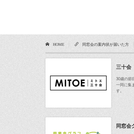
HOME
同窓会の案内状が届いた方
三十会
30歳の
一同に集
す。
同窓会