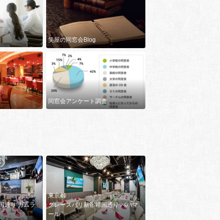
笑屋の同窓会Blog
同窓会アンケート調査
東京都
国通り ガムラ
グレースバリ新宿靖国通り バハマ
ール