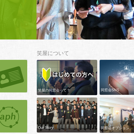
笑屋について
同窓会SNS
笑屋の同窓会って？
Our Story
同窓会オプション