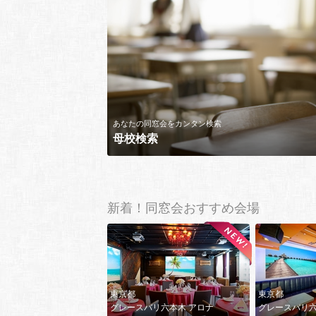
あなたの同窓会をカンタン検索
母校検索
新着！同窓会おすすめ会場
東京都
東京都
グレースバリ六本木 アロナ
グレースバリ六