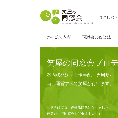
笑屋の同窓会
ひさしぶり
サービス内容
同窓会SNSとは
笑屋の同窓会プロ
案内状発送・会場手配・専用サイ
当日運営すべて笑屋が行います。
同窓会はプロに任せる時代になりました。
自分たちで同窓会を開催するよりも、