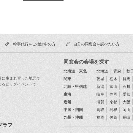
幹事代行をご検討中の方
自分の同窓会を調べたい方
同窓会の会場を探す
北海道・東北
北海道
青森
秋
節目に生まれ育った地元で
関東
茨城
栃木
群馬
まるビッグイベントで
北陸・甲信越
新潟
富山
石川
東海
岐阜
静岡
愛知
近畿
滋賀
京都
大阪
中国・四国
鳥取
島根
岡山
九州・沖縄
福岡
佐賀
長崎
グラフ