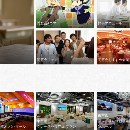
同窓会4コマ
幹事マニュアル
同窓会フォト
同窓会おすすめ会場
東京都
東京都
グレースバリ新宿靖
本木 バハマール
グレースバリ赤坂 ブラン
ンボール