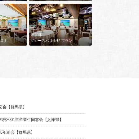
東京都
アロナ
グレースバリ上野 ブラン
同窓会【群馬県】
学校2001年卒業生同窓会【兵庫県】
56年組会【群馬県】