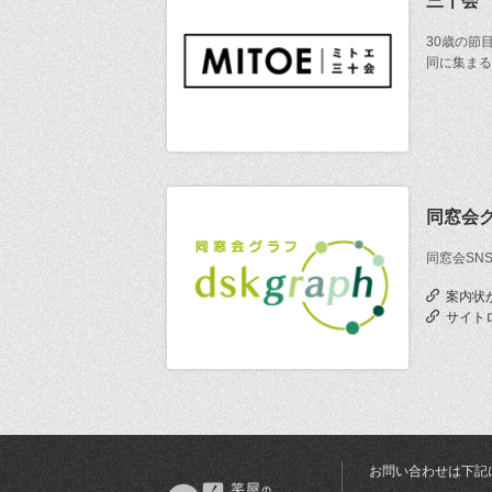
三十会
30歳の節
同に集まる
同窓会
同窓会SN
案内状
サイト
お問い合わせは下記