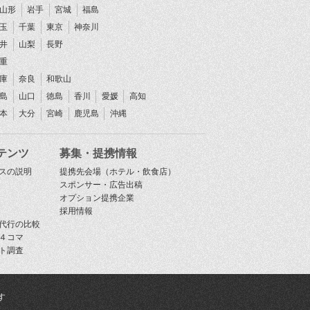
山形
岩手
宮城
福島
玉
千葉
東京
神奈川
井
山梨
長野
重
庫
奈良
和歌山
島
山口
徳島
香川
愛媛
高知
本
大分
宮崎
鹿児島
沖縄
テンツ
募集・提携情報
スの説明
提携先会場（ホテル・飲食店）
スポンサー・広告出稿
オプション提携企業
採用情報
代行の比較
４コマ
ト調査
す