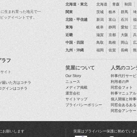
北海道・東北
北海道
青森
秋田
目に生まれ育った地元で一
関東
茨城
栃木
群馬
埼
ビッグイベントです。
北陸・甲信越
新潟
富山
石川
福
東海
岐阜
静岡
愛知
三
近畿
滋賀
京都
大阪
兵
中国・四国
鳥取
島根
岡山
広
九州・沖縄
福岡
佐賀
長崎
熊
グラフ
笑屋について
人気のコン
Sサイト
Our Story
幹事代行サービ
ニュース
利用者の声
が届いた方はコチラ
メディア掲載
同窓会フォト
ログインはコチラ
運営会社
幹事マニュアル
サイトマップ
個人開催と幹事
プライバシーポリシー
同窓会あるある
同窓会アンケー
にお願いします
笑屋はプライバシー保護に努めていま