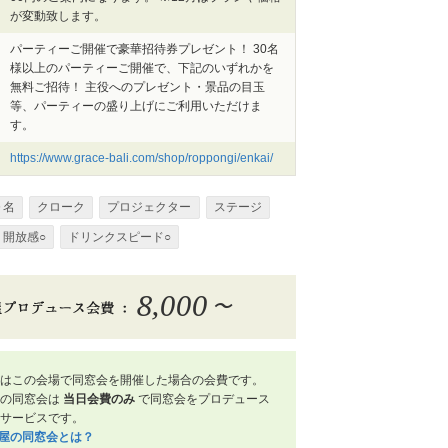
が変動致します。
パーティーご開催で豪華招待券プレゼント！ 30名
様以上のパーティーご開催で、下記のいずれかを
無料ご招待！ 主役へのプレゼント・景品の目玉
等、パーティーの盛り上げにご利用いただけま
す。
https://www.grace-bali.com/shop/roppongi/enkai/
０名
クローク
プロジェクター
ステージ
開放感○
ドリンクスピード○
8,000
〜
はこの会場で同窓会を開催した場合の会費です。
屋の同窓会は
当日会費のみ
で同窓会をプロデュース
サービスです。
笑屋の同窓会とは？