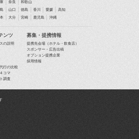
庫
奈良
和歌山
島
山口
徳島
香川
愛媛
高知
本
大分
宮崎
鹿児島
沖縄
テンツ
募集・提携情報
スの説明
提携先会場（ホテル・飲食店）
スポンサー・広告出稿
オプション提携企業
採用情報
代行の比較
４コマ
ト調査
す