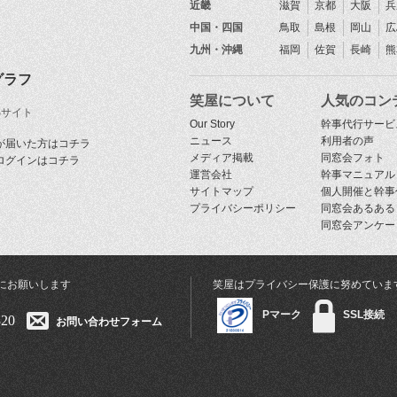
近畿
滋賀
京都
大阪
兵
中国・四国
鳥取
島根
岡山
広
九州・沖縄
福岡
佐賀
長崎
熊
グラフ
笑屋について
人気のコン
Sサイト
Our Story
幹事代行サービ
ニュース
利用者の声
が届いた方はコチラ
メディア掲載
同窓会フォト
ログインはコチラ
運営会社
幹事マニュアル
サイトマップ
個人開催と幹事
プライバシーポリシー
同窓会あるある
同窓会アンケー
にお願いします
笑屋はプライバシー保護に努めていま
Pマーク
SSL接続
320
お問い合わせフォーム