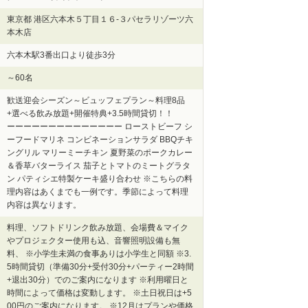
東京都 港区六本木５丁目１６-３パセラリゾーツ六
本木店
六本木駅3番出口より徒歩3分
～60名
歓送迎会シーズン～ビュッフェプラン～料理8品
+選べる飲み放題+開催特典+3.5時間貸切！！
ーーーーーーーーーーーーーー ローストビーフ シ
ーフードマリネ コンビネーションサラダ BBQチキ
ングリル マリーミーチキン 夏野菜のポークカレー
＆香草バターライス 茄子とトマトのミートグラタ
ン パティシエ特製ケーキ盛り合わせ ※こちらの料
理内容はあくまでも一例です。季節によって料理
内容は異なります。
料理、ソフトドリンク飲み放題、会場費＆マイク
やプロジェクター使用も込、音響照明設備も無
料、 ※小学生未満の食事ありは小学生と同額 ※3.
5時間貸切（準備30分+受付30分+パーティー2時間
+退出30分）でのご案内になります ※利用曜日と
時間によって価格は変動します。 ※土日祝日は+5
00円のご案内になります。 ※12月はプランや価格