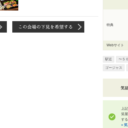
特典
Webサイト
駅近
〜５
ゴージャス
上記
笑
する
» 