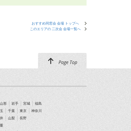
おすすめ同窓会 会場 トップへ
このエリアの 二次会 会場一覧へ
Page Top
山形
岩手
宮城
福島
玉
千葉
東京
神奈川
井
山梨
長野
重