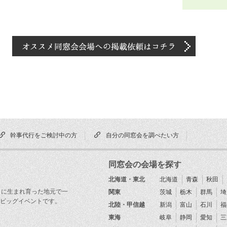
幹事代行をご検討中の方
自分の同窓会を調べたい方
同窓会の会場を探す
北海道・東北
北海道
青森
秋田
目に生まれ育った地元で一
関東
茨城
栃木
群馬
埼
ビッグイベントです。
北陸・甲信越
新潟
富山
石川
福
東海
岐阜
静岡
愛知
三