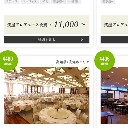
ステージ
ゴージャス
和食
開放感○
一体感○
開放感○
11,000
〜
詳細を見る
4460
4406
views
views
高知県 / 高知市エリア