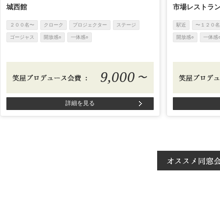
城西館
市場レストラ
２００名〜
クローク
プロジェクター
ステージ
駅近
〜１２０名
ゴージャス
開放感○
一体感○
開放感○
一体感
9,000
〜
詳細を見る