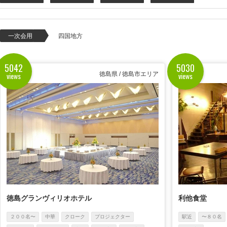
一次会用
四国地方
5042
5030
views
views
徳島県 / 徳島市エリア
徳島グランヴィリオホテル
利他食堂
２００名〜
中華
クローク
プロジェクター
駅近
〜８０名