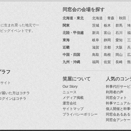
同窓会の会場を探す
北海道・東北
北海道
青森
秋田
目に生まれ育った地元で一
関東
茨城
栃木
群馬
埼
ビッグイベントです。
北陸・甲信越
新潟
富山
石川
福
東海
岐阜
静岡
愛知
三
近畿
滋賀
京都
大阪
兵
中国・四国
鳥取
島根
岡山
広
九州・沖縄
福岡
佐賀
長崎
熊
グラフ
笑屋について
人気のコン
Sサイト
Our Story
幹事代行サービ
ニュース
利用者の声
が届いた方はコチラ
メディア掲載
同窓会フォト
ログインはコチラ
運営会社
幹事マニュアル
サイトマップ
個人開催と幹事
プライバシーポリシー
同窓会あるある
同窓会アンケー