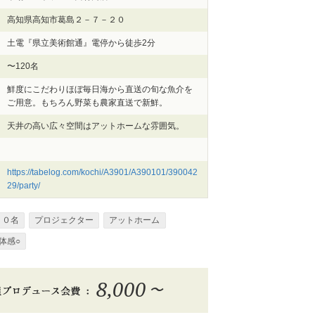
高知県高知市葛島２－７－２０
土電『県立美術館通』電停から徒歩2分
〜120名
鮮度にこだわりほぼ毎日海から直送の旬な魚介を
ご用意。もちろん野菜も農家直送で新鮮。
天井の高い広々空間はアットホームな雰囲気。
https://tabelog.com/kochi/A3901/A390101/390042
29/party/
２０名
プロジェクター
アットホーム
体感○
8,000
〜