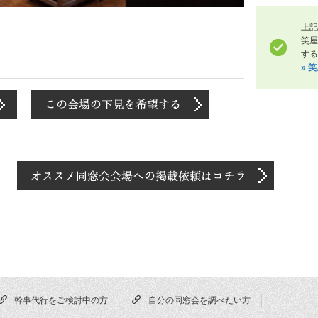
上記
笑
する
» 
幹事代行をご検討中の方
自分の同窓会を調べたい方