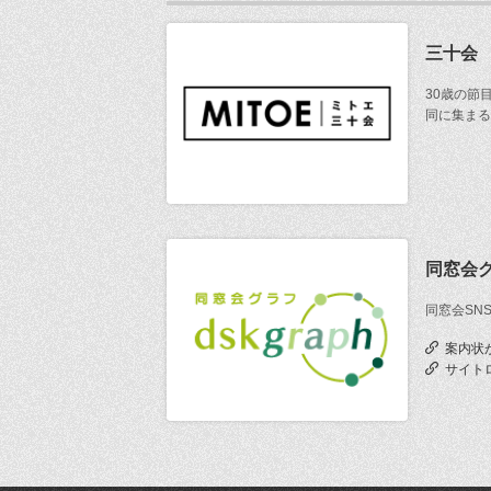
三十会
30歳の節
同に集まる
同窓会
同窓会SN
案内状
サイト