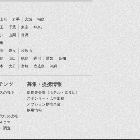
山形
岩手
宮城
福島
玉
千葉
東京
神奈川
井
山梨
長野
重
庫
奈良
和歌山
島
山口
徳島
香川
愛媛
高知
本
大分
宮崎
鹿児島
沖縄
テンツ
募集・提携情報
スの説明
提携先会場（ホテル・飲食店）
スポンサー・広告出稿
オプション提携企業
採用情報
代行の比較
４コマ
ト調査