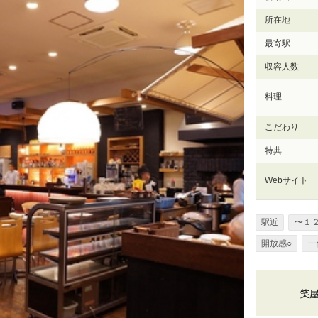
所在地
最寄駅
収容人数
料理
こだわり
特典
Webサイト
駅近
〜１
開放感○
一