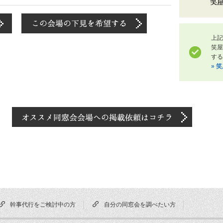
上記
笑
する
» 
幹事代行をご検討中の方
自分の同窓会を調べたい方