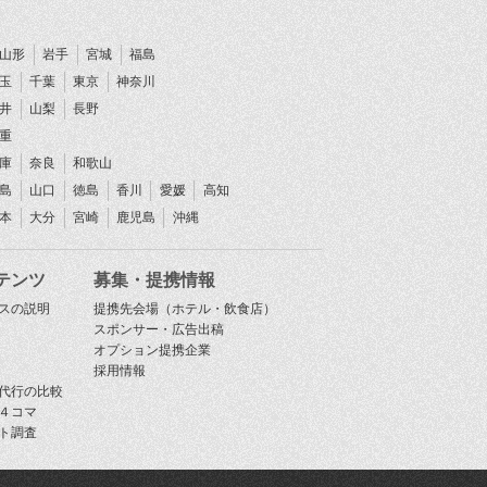
山形
岩手
宮城
福島
玉
千葉
東京
神奈川
井
山梨
長野
重
庫
奈良
和歌山
島
山口
徳島
香川
愛媛
高知
本
大分
宮崎
鹿児島
沖縄
テンツ
募集・提携情報
スの説明
提携先会場（ホテル・飲食店）
スポンサー・広告出稿
オプション提携企業
採用情報
代行の比較
４コマ
ト調査