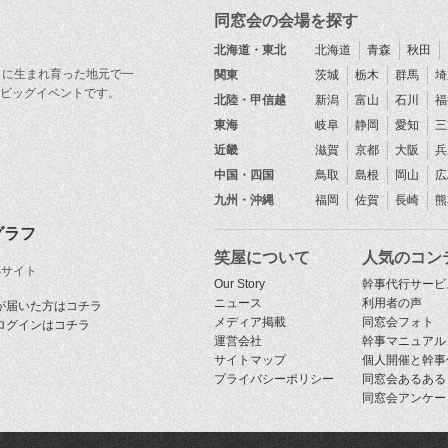
同窓会の会場を探す
北海道・東北
北海道
青森
秋田
目に生まれ育った地元で一
関東
茨城
栃木
群馬
埼
ビッグイベントです。
北陸・甲信越
新潟
富山
石川
福
東海
岐阜
静岡
愛知
三
近畿
滋賀
京都
大阪
兵
中国・四国
鳥取
島根
岡山
広
九州・沖縄
福岡
佐賀
長崎
熊
グラフ
笑屋について
人気のコン
Sサイト
Our Story
幹事代行サービ
ニュース
利用者の声
が届いた方はコチラ
メディア掲載
同窓会フォト
ログインはコチラ
運営会社
幹事マニュアル
サイトマップ
個人開催と幹事
プライバシーポリシー
同窓会あるある
同窓会アンケー