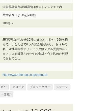
滋賀県草津市草津駅西口ボストンスクエア内
草津駅西口より徒歩30秒
200名〜
JR草津駅から徒歩30秒の好立地。 8名～250名様
まで大小合わせて6つの宴会場があり、 おうみの
名工や世界料理オリンピック銀メダル受賞の名シ
ェフによる厳選された旬の食材と心を込めた料理
でおもてなし。
http://www.hotel-bp.co.jp/banquet
０名〜
クローク
プロジェクター
ステージ
一体感○