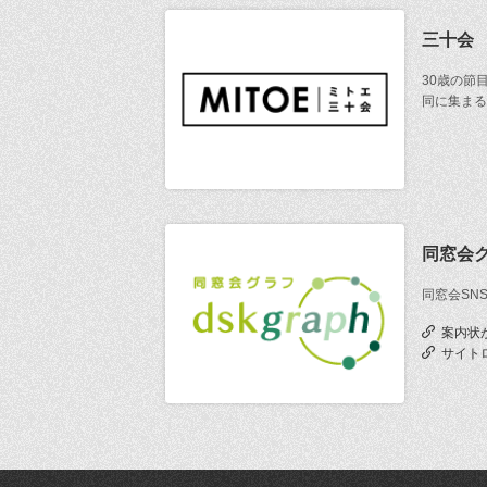
三十会
30歳の節
同に集まる
同窓会
同窓会SN
案内状
サイト