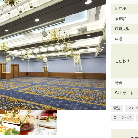
所在地
最寄駅
収容人数
料理
こだわり
特典
Webサイト
駅近
２０
ゴージャス