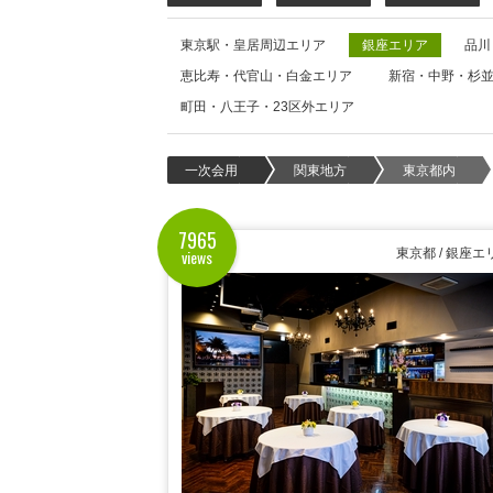
東京駅・皇居周辺エリア
銀座エリア
品川
恵比寿・代官山・白金エリア
新宿・中野・杉
町田・八王子・23区外エリア
一次会用
関東地方
東京都内
7965
views
東京都 / 銀座エ