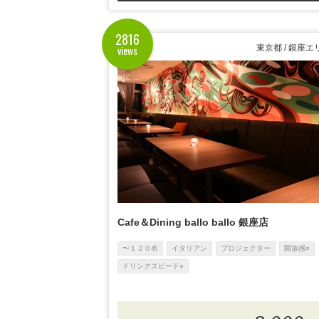
2816
views
東京都 / 銀座エ
Cafe＆Dining ballo ballo 銀座店
〜１２０名
イタリアン
プロジェクター
開放感○
ドリンクスピード○