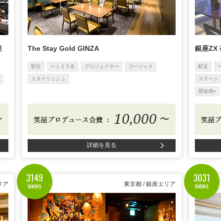
座
The Stay Gold GINZA
銀座ZX
駅近
〜１２０名
プロジェクター
ゴージャス
駅近
スタイリッシュ
ステージ
開放感○
10,000
〜
〜
詳細を見る
3149
3031
views
views
リア
東京都 / 銀座エリア