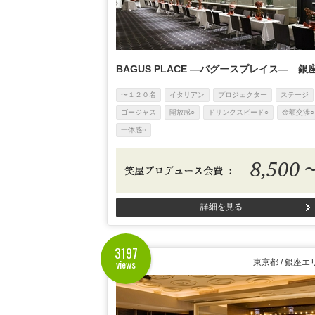
BAGUS PLACE ―バグースプレイス― 銀
〜１２０名
イタリアン
プロジェクター
ステージ
ゴージャス
開放感○
ドリンクスピード○
金額交渉○
一体感○
8,500
詳細を見る
3197
views
東京都 / 銀座エ