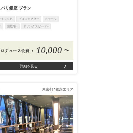
バリ銀座 ブラン
〜１２０名
プロジェクター
ステージ
ス
開放感○
ドリンクスピード○
10,000
〜
詳細を見る
東京都 / 銀座エリア