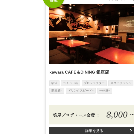
kawara CAFE＆DINING 銀座店
駅近
〜１６０名
プロジェクター
スタイリッシュ
開放感○
ドリンクスピード○
一体感○
8,000
詳細を見る