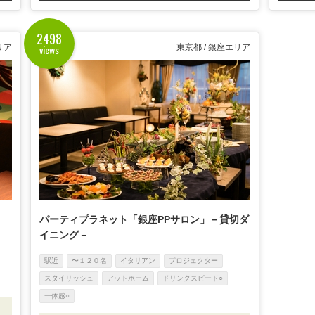
2498
views
リア
東京都 / 銀座エリア
パーティプラネット「銀座PPサロン」－貸切ダ
イニング－
駅近
〜１２０名
イタリアン
プロジェクター
スタイリッシュ
アットホーム
ドリンクスピード○
一体感○