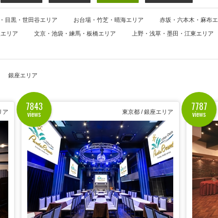
・目黒・世田谷エリア
お台場・竹芝・晴海エリア
赤坂・六本木・麻布エ
並エリア
文京・池袋・練馬・板橋エリア
上野・浅草・墨田・江東エリア
銀座エリア
7843
7787
views
views
リア
東京都 / 銀座エリア