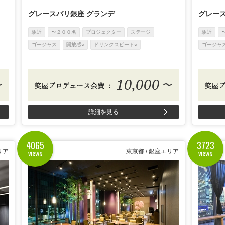
グレースバリ銀座 グランデ
グレース
駅近
〜２００名
プロジェクター
ステージ
駅近
ゴージャス
開放感○
ドリンクスピード○
ゴージャ
10,000
〜
〜
詳細を見る
4065
3723
views
views
リア
東京都 / 銀座エリア