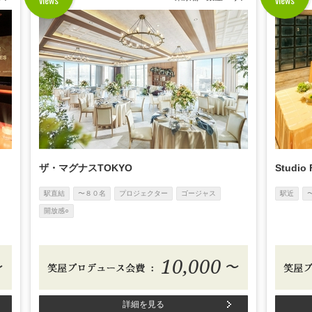
ザ・マグナスTOKYO
Studio
駅直結
〜８０名
プロジェクター
ゴージャス
駅近
開放感○
10,000
〜
〜
詳細を見る