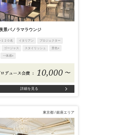
 夜景パノラマラウンジ
〜１２０名
イタリアン
プロジェクター
ゴージャス
スタイリッシュ
景色○
一体感○
10,000
〜
詳細を見る
東京都 / 銀座エリア