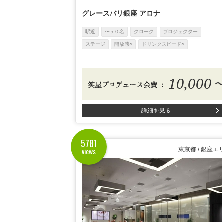
グレースバリ銀座 アロナ
駅近
〜５０名
クローク
プロジェクター
ステージ
開放感○
ドリンクスピード○
10,000
詳細を見る
5781
views
東京都 / 銀座エ