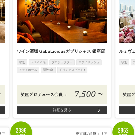
ワイン酒場 GabuLiciousガブリシャス 銀座店
ルミヴェ
駅近
〜１６０名
プロジェクター
スタイリッシュ
駅近
アットホーム
開放感○
ドリンクスピード○
7,500
〜
〜
詳細を見る
2896
2862
views
views
リア
東京都 / 銀座エリア