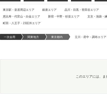
東京駅・皇居周辺エリア
銀座エリア
品川・目黒・世田谷エリア
恵比寿・代官山・白金エリア
新宿・中野・杉並エリア
文京・池袋・
町田・八王子・23区外エリア
一次会用
関東地方
東京都内
立川・府中・調布エリア
このエリアには、ま