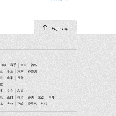
Page Top
山形
岩手
宮城
福島
玉
千葉
東京
神奈川
井
山梨
長野
重
庫
奈良
和歌山
島
山口
徳島
香川
愛媛
高知
本
大分
宮崎
鹿児島
沖縄