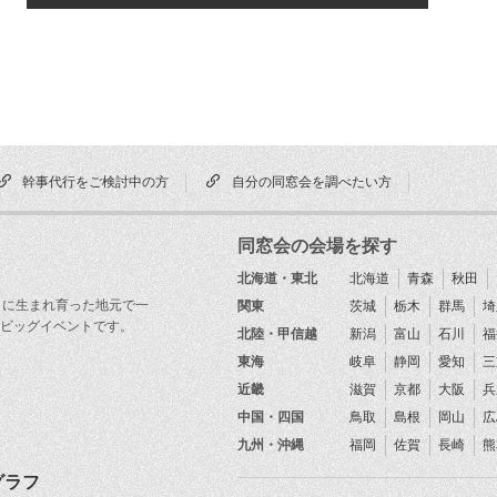
幹事代行をご検討中の方
自分の同窓会を調べたい方
同窓会の会場を探す
北海道・東北
北海道
青森
秋田
目に生まれ育った地元で一
関東
茨城
栃木
群馬
埼
ビッグイベントです。
北陸・甲信越
新潟
富山
石川
福
東海
岐阜
静岡
愛知
三
近畿
滋賀
京都
大阪
兵
中国・四国
鳥取
島根
岡山
広
九州・沖縄
福岡
佐賀
長崎
熊
グラフ