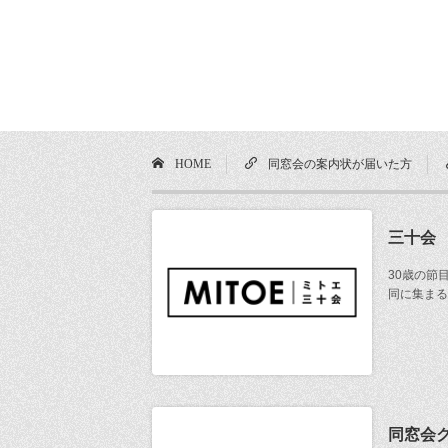
HOME
同窓会の案内状が届いた方
三十会
30歳の節
同に集まる
同窓会