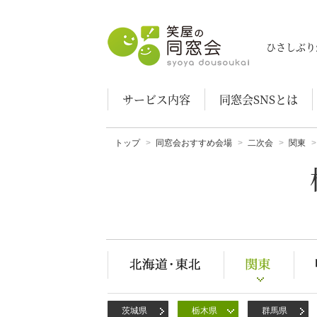
笑屋の同窓会
ひさしぶり
サービス内容
同窓会SNSとは
トップ
同窓会おすすめ会場
二次会
関東
茨城県
栃木県
群馬県