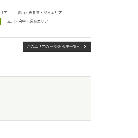
リア
青山・表参道・渋谷エリア
立川・府中・調布エリア
このエリアの 一次会 会場一覧へ