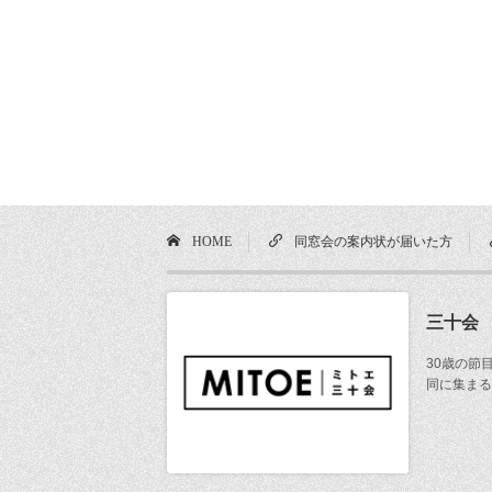
HOME
同窓会の案内状が届いた方
三十会
30歳の節
同に集まる