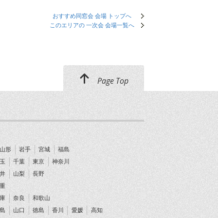
おすすめ同窓会 会場 トップへ
このエリアの 一次会 会場一覧へ
Page Top
山形
岩手
宮城
福島
玉
千葉
東京
神奈川
井
山梨
長野
重
庫
奈良
和歌山
島
山口
徳島
香川
愛媛
高知