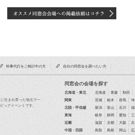
幹事代行をご検討中の方
自分の同窓会を調べたい方
同窓会の会場を探す
北海道・東北
北海道
青森
秋田
目に生まれ育った地元で一
関東
茨城
栃木
群馬
埼
ビッグイベントです。
北陸・甲信越
新潟
富山
石川
福
東海
岐阜
静岡
愛知
三
近畿
滋賀
京都
大阪
兵
中国・四国
鳥取
島根
岡山
広