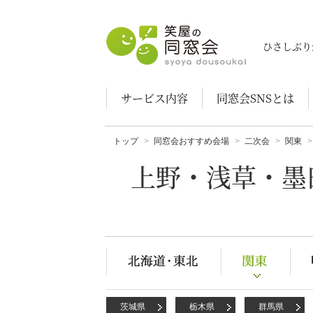
笑屋の同窓会
ひさしぶり
サービス内容
同窓会SNSとは
トップ
同窓会おすすめ会場
二次会
関東
上野・浅草・墨
茨城県
栃木県
群馬県