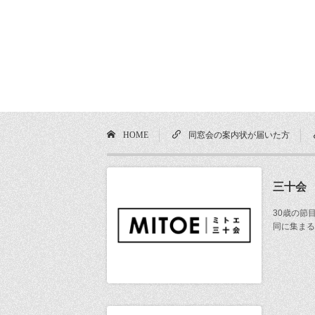
HOME
同窓会の案内状が届いた方
三十会
30歳の節
同に集まる