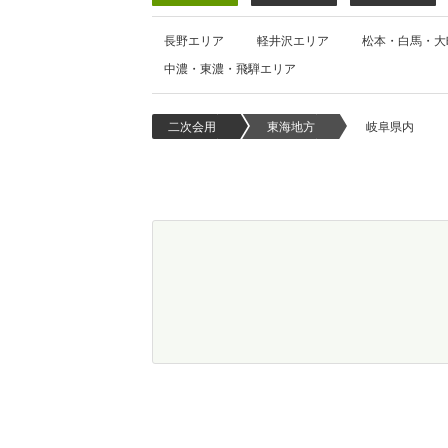
長野エリア
軽井沢エリア
松本・白馬・大
中濃・東濃・飛騨エリア
二次会用
東海地方
岐阜県内