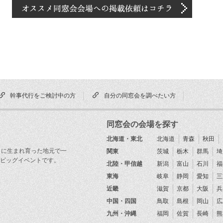
幹事代行をご検討中の方
自分の同窓会を調べたい方
同窓会の会場を探す
北海道・東北
北海道
青森
秋田
目に生まれ育った地元で一
関東
茨城
栃木
群馬
埼
ビッグイベントです。
北陸・甲信越
新潟
富山
石川
福
東海
岐阜
静岡
愛知
三
近畿
滋賀
京都
大阪
兵
中国・四国
鳥取
島根
岡山
広
九州・沖縄
福岡
佐賀
長崎
熊