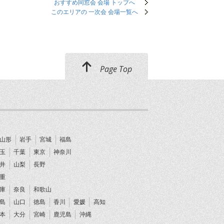
おすすめ同窓会 会場 トップへ
このエリアの 一次会 会場一覧へ
Page Top
山形
岩手
宮城
福島
玉
千葉
東京
神奈川
井
山梨
長野
重
庫
奈良
和歌山
島
山口
徳島
香川
愛媛
高知
本
大分
宮崎
鹿児島
沖縄