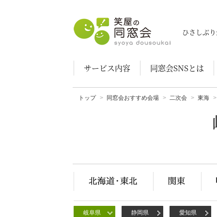
笑屋の同窓会
ひさしぶり
サービス内容
同窓会SNSとは
トップ
同窓会おすすめ会場
二次会
東海
岐阜県
静岡県
愛知県