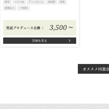
駅近
〜５０名
アットホーム
居酒屋
和食
座敷あり
一体感○
3,500
〜
詳細を見る