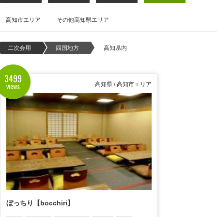
高知市エリア
その他高知県エリア
二次会用
四国地方
高知県内
3499
views
高知県 / 高知市エリア
ぼっちり【bocchiri】