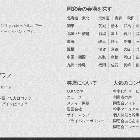
同窓会の会場を探す
北海道・東北
北海道
青森
秋田
目に生まれ育った地元で一
関東
茨城
栃木
群馬
埼
ビッグイベントです。
北陸・甲信越
新潟
富山
石川
福
東海
岐阜
静岡
愛知
三
近畿
滋賀
京都
大阪
兵
中国・四国
鳥取
島根
岡山
広
九州・沖縄
福岡
佐賀
長崎
熊
グラフ
笑屋について
人気のコン
Sサイト
Our Story
幹事代行サービ
ニュース
利用者の声
が届いた方はコチラ
メディア掲載
同窓会フォト
ログインはコチラ
運営会社
幹事マニュアル
サイトマップ
個人開催と幹事
プライバシーポリシー
同窓会あるある
同窓会アンケー