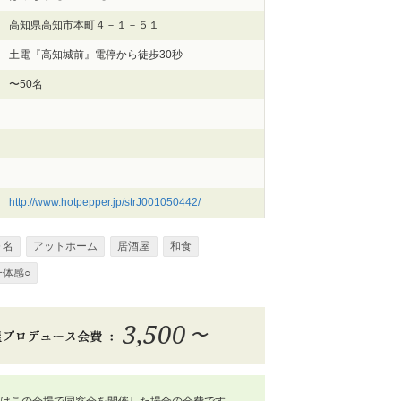
高知県高知市本町４－１－５１
土電『高知城前』電停から徒歩30秒
〜50名
http://www.hotpepper.jp/strJ001050442/
０名
アットホーム
居酒屋
和食
一体感○
3,500
〜
はこの会場で同窓会を開催した場合の会費です。