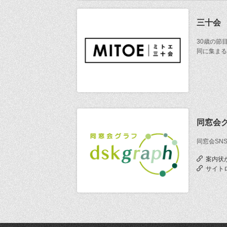
三十会
30歳の節
同に集まる
同窓会
同窓会SN
案内状
サイト