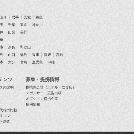
山形
岩手
宮城
福島
玉
千葉
東京
神奈川
井
山梨
長野
重
庫
奈良
和歌山
島
山口
徳島
香川
愛媛
高知
本
大分
宮崎
鹿児島
沖縄
テンツ
募集・提携情報
スの説明
提携先会場（ホテル・飲食店）
スポンサー・広告出稿
オプション提携企業
採用情報
代行の比較
４コマ
ト調査