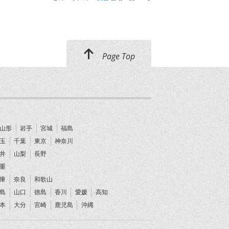
Page Top
山形
岩手
宮城
福島
玉
千葉
東京
神奈川
井
山梨
長野
重
庫
奈良
和歌山
島
山口
徳島
香川
愛媛
高知
本
大分
宮崎
鹿児島
沖縄