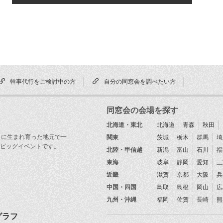
幹事代行をご検討中の方
自分の同窓会を調べたい方
同窓会の会場を探す
北海道・東北
北海道
青森
秋田
目に生まれ育った地元で一
関東
茨城
栃木
群馬
埼
ビッグイベントです。
北陸・甲信越
新潟
富山
石川
福
東海
岐阜
静岡
愛知
三
近畿
滋賀
京都
大阪
兵
中国・四国
鳥取
島根
岡山
広
九州・沖縄
福岡
佐賀
長崎
熊
グラフ