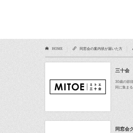
HOME
同窓会の案内状が届いた方
三十会
30歳の節
同に集まる
同窓会