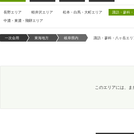
長野エリア
軽井沢エリア
松本・白馬・大町エリア
諏訪・蓼科・
中濃・東濃・飛騨エリア
一次会用
東海地方
岐阜県内
諏訪・蓼科・八ヶ岳エリ
このエリアには、ま