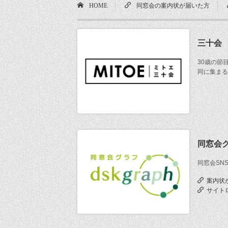
HOME
同窓会の案内状が届いた方
三十会
30歳の節
同に集まる
同窓会
同窓会SN
案内状
サイト