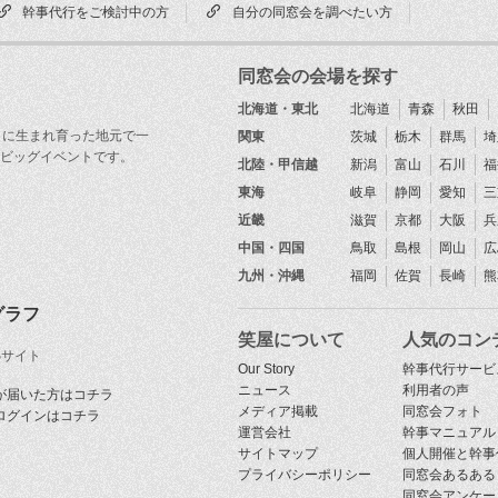
幹事代行をご検討中の方
自分の同窓会を調べたい方
同窓会の会場を探す
北海道・東北
北海道
青森
秋田
目に生まれ育った地元で一
関東
茨城
栃木
群馬
埼
ビッグイベントです。
北陸・甲信越
新潟
富山
石川
福
東海
岐阜
静岡
愛知
三
近畿
滋賀
京都
大阪
兵
中国・四国
鳥取
島根
岡山
広
九州・沖縄
福岡
佐賀
長崎
熊
グラフ
笑屋について
人気のコン
Sサイト
Our Story
幹事代行サービ
ニュース
利用者の声
が届いた方はコチラ
メディア掲載
同窓会フォト
ログインはコチラ
運営会社
幹事マニュアル
サイトマップ
個人開催と幹事
プライバシーポリシー
同窓会あるある
同窓会アンケー