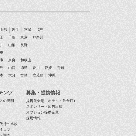
山形
岩手
宮城
福島
玉
千葉
東京
神奈川
井
山梨
長野
重
庫
奈良
和歌山
島
山口
徳島
香川
愛媛
高知
本
大分
宮崎
鹿児島
沖縄
テンツ
募集・提携情報
スの説明
提携先会場（ホテル・飲食店）
スポンサー・広告出稿
オプション提携企業
採用情報
代行の比較
４コマ
ト調査