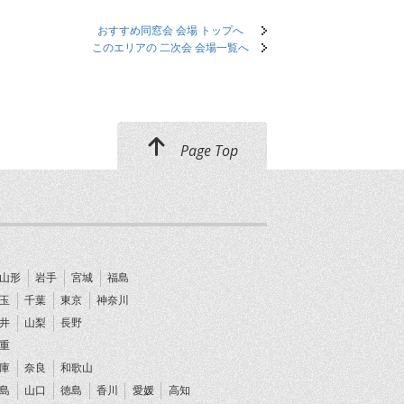
おすすめ同窓会 会場 トップへ
このエリアの 二次会 会場一覧へ
Page Top
山形
岩手
宮城
福島
玉
千葉
東京
神奈川
井
山梨
長野
重
庫
奈良
和歌山
島
山口
徳島
香川
愛媛
高知