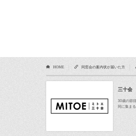
HOME
同窓会の案内状が届いた方
三十会
30歳の節
同に集まる