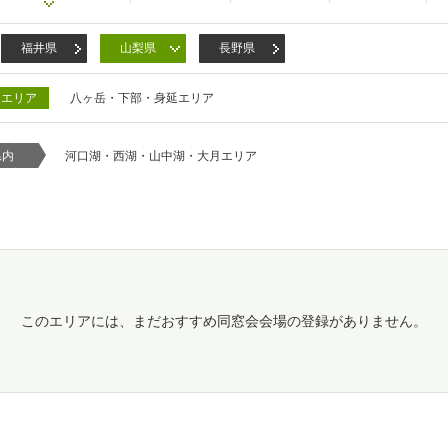
福井県
山梨県
長野県
月エリア
八ヶ岳・下部・身延エリア
県内
河口湖・西湖・山中湖・大月エリア
このエリアには、まだおすすめ同窓会会場の登録がありません。