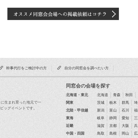
幹事代行をご検討中の方
自分の同窓会を調べたい方
同窓会の会場を探す
北海道・東北
北海道
青森
秋田
目に生まれ育った地元で一
関東
茨城
栃木
群馬
埼
ビッグイベントです。
北陸・甲信越
新潟
富山
石川
福
東海
岐阜
静岡
愛知
三
近畿
滋賀
京都
大阪
兵
中国・四国
鳥取
島根
岡山
広