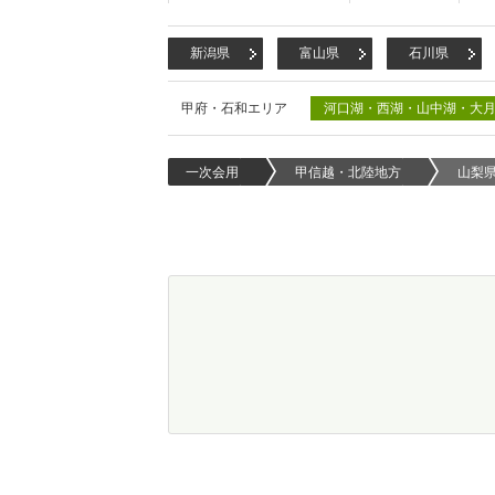
新潟県
富山県
石川県
甲府・石和エリア
河口湖・西湖・山中湖・大
一次会用
甲信越・北陸地方
山梨