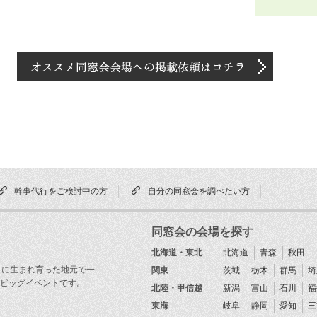
幹事代行をご検討中の方
自分の同窓会を調べたい方
同窓会の会場を探す
北海道・東北
北海道
青森
秋田
目に生まれ育った地元で一
関東
茨城
栃木
群馬
埼
ビッグイベントです。
北陸・甲信越
新潟
富山
石川
福
東海
岐阜
静岡
愛知
三