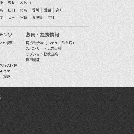
庫
奈良
和歌山
島
山口
徳島
香川
愛媛
高知
本
大分
宮崎
鹿児島
沖縄
テンツ
募集・提携情報
スの説明
提携先会場（ホテル・飲食店）
スポンサー・広告出稿
オプション提携企業
採用情報
代行の比較
４コマ
ト調査
す