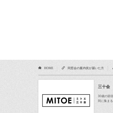
HOME
同窓会の案内状が届いた方
三十会
30歳の節
同に集まる