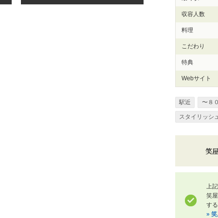
収容人数
料理
こだわり
特典
Webサイト
駅近
〜８
スタイリッシ
上記
笑
する
» 