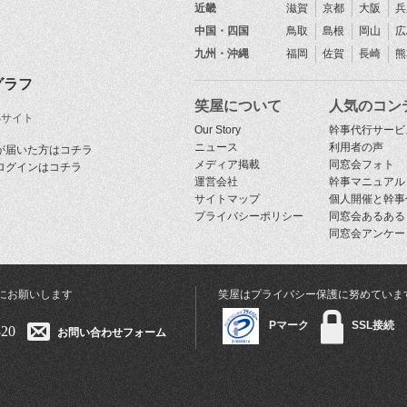
近畿
滋賀
京都
大阪
兵
中国・四国
鳥取
島根
岡山
広
九州・沖縄
福岡
佐賀
長崎
熊
グラフ
笑屋について
人気のコン
Sサイト
Our Story
幹事代行サービ
ニュース
利用者の声
が届いた方はコチラ
メディア掲載
同窓会フォト
ログインはコチラ
運営会社
幹事マニュアル
サイトマップ
個人開催と幹事
プライバシーポリシー
同窓会あるある
同窓会アンケー
にお願いします
笑屋はプライバシー保護に努めていま
Pマーク
SSL接続
320
お問い合わせフォーム