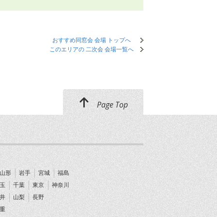
おすすめ同窓会 会場 トップへ
このエリアの 二次会 会場一覧へ
Page Top
山形
岩手
宮城
福島
玉
千葉
東京
神奈川
井
山梨
長野
重