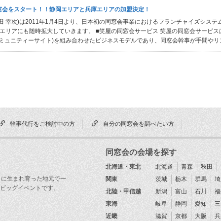
窓会をスタート！！静岡エリアと兵庫エリアの加盟決定！
幸次)は2011年1月4日より、日本初の同窓会事業におけるフランチャイズシステム
エリアにも随時拡大していきます。 ■笑屋の同窓会サービス 笑屋の同窓会サービスは
ミュニティーサイト)を組み合わせたビジネスモデルであり、同窓会幹事が手間やリスク
幹事代行をご検討中の方
自分の同窓会を調べたい方
同窓会の会場を探す
北海道・東北
北海道
青森
秋田
目に生まれ育った地元で一
関東
茨城
栃木
群馬
埼
ビッグイベントです。
北陸・甲信越
新潟
富山
石川
福
東海
岐阜
静岡
愛知
三
近畿
滋賀
京都
大阪
兵