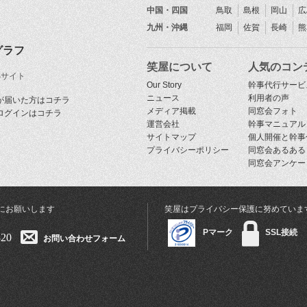
中国・四国
鳥取
島根
岡山
広
九州・沖縄
福岡
佐賀
長崎
熊
グラフ
笑屋について
人気のコン
Sサイト
Our Story
幹事代行サービ
ニュース
利用者の声
が届いた方はコチラ
メディア掲載
同窓会フォト
ログインはコチラ
運営会社
幹事マニュアル
サイトマップ
個人開催と幹事
プライバシーポリシー
同窓会あるある
同窓会アンケー
にお願いします
笑屋はプライバシー保護に努めていま
Pマーク
SSL接続
320
お問い合わせフォーム