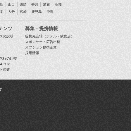
島
山口
徳島
香川
愛媛
高知
本
大分
宮崎
鹿児島
沖縄
テンツ
募集・提携情報
スの説明
提携先会場（ホテル・飲食店）
スポンサー・広告出稿
オプション提携企業
採用情報
代行の比較
４コマ
ト調査
す