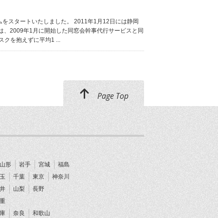
をスタートいたしました。 2011年1月12日には静岡
、2009年1月に開始した同窓会幹事代行サービスと同
を抱えずに平均1 ...
Page Top
山形
岩手
宮城
福島
玉
千葉
東京
神奈川
井
山梨
長野
重
庫
奈良
和歌山