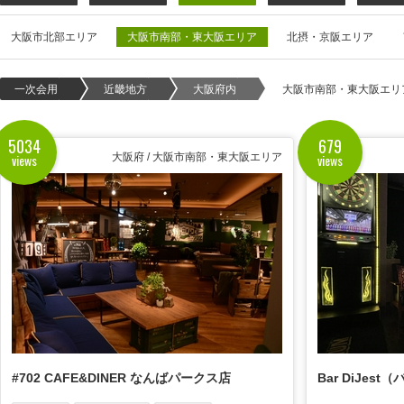
大阪市北部エリア
大阪市南部・東大阪エリア
北摂・京阪エリア
一次会用
近畿地方
大阪府内
大阪市南部・東大阪エリ
5034
679
views
views
大阪府 / 大阪市南部・東大阪エリア
#702 CAFE&DINER なんばパークス店
Bar DiJes