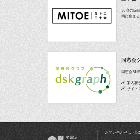
30歳の節
同に集まる
同窓会
同窓会SN
案内状
サイト
お問い合わせは下記