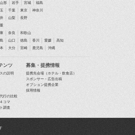
山形
岩手
宮城
福島
玉
千葉
東京
神奈川
井
山梨
長野
重
庫
奈良
和歌山
島
山口
徳島
香川
愛媛
高知
本
大分
宮崎
鹿児島
沖縄
テンツ
募集・提携情報
スの説明
提携先会場（ホテル・飲食店）
スポンサー・広告出稿
オプション提携企業
採用情報
代行の比較
４コマ
ト調査
す