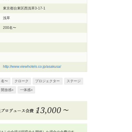
東京都台東区西浅草3-17-1
浅草
200名〜
http://www.viewhotels.co.jp/asakusa/
０名〜
クローク
プロジェクター
ステージ
開放感○
一体感○
13,000
〜
はこの会場で同窓会を開催した場合の会費です。