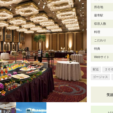
所在地
最寄駅
収容人数
料理
こだわり
特典
Webサイト
駅近
２０
ゴージャス
上記