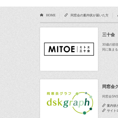
HOME
同窓会の案内状が届いた方
三十会
30歳の節
同に集まる
同窓会
同窓会SN
案内状
サイト