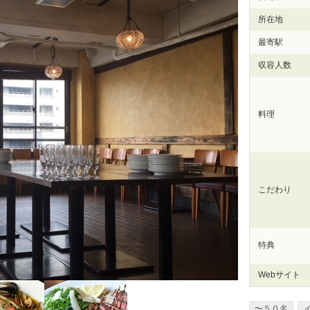
所在地
最寄駅
収容人数
料理
こだわり
特典
Webサイト
〜５０名