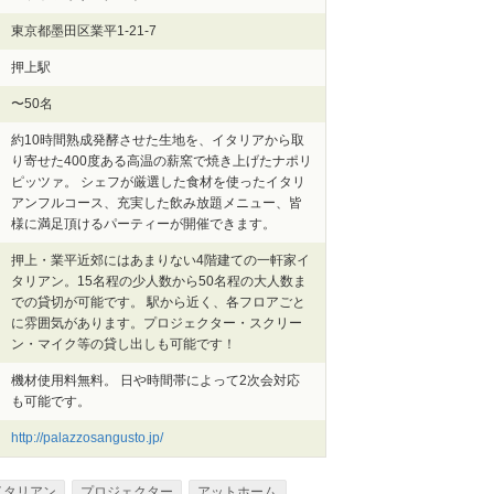
東京都墨田区業平1-21-7
押上駅
〜50名
約10時間熟成発酵させた生地を、イタリアから取
り寄せた400度ある高温の薪窯で焼き上げたナポリ
ピッツァ。 シェフが厳選した食材を使ったイタリ
アンフルコース、充実した飲み放題メニュー、皆
様に満足頂けるパーティーが開催できます。
押上・業平近郊にはあまりない4階建ての一軒家イ
タリアン。15名程の少人数から50名程の大人数ま
での貸切が可能です。 駅から近く、各フロアごと
に雰囲気があります。プロジェクター・スクリー
ン・マイク等の貸し出しも可能です！
機材使用料無料。 日や時間帯によって2次会対応
も可能です。
http://palazzosangusto.jp/
イタリアン
プロジェクター
アットホーム