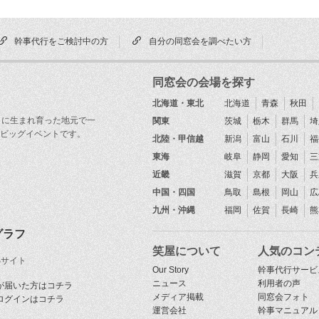
幹事代行をご検討中の方
自分の同窓会を調べたい方
同窓会の会場を探す
北海道・東北
北海道
青森
秋田
目に生まれ育った地元で一
関東
茨城
栃木
群馬
埼
ビッグイベントです。
北陸・甲信越
新潟
富山
石川
福
東海
岐阜
静岡
愛知
三
近畿
滋賀
京都
大阪
兵
中国・四国
鳥取
島根
岡山
広
九州・沖縄
福岡
佐賀
長崎
熊
グラフ
笑屋について
人気のコン
Sサイト
Our Story
幹事代行サービ
ニュース
利用者の声
が届いた方はコチラ
メディア掲載
同窓会フォト
ログインはコチラ
運営会社
幹事マニュアル