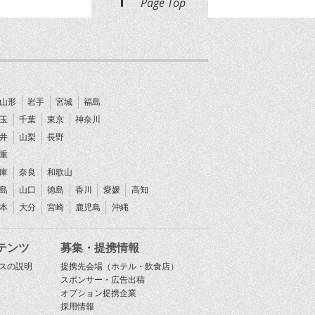
Page Top
山形
岩手
宮城
福島
玉
千葉
東京
神奈川
井
山梨
長野
重
庫
奈良
和歌山
島
山口
徳島
香川
愛媛
高知
本
大分
宮崎
鹿児島
沖縄
テンツ
募集・提携情報
スの説明
提携先会場（ホテル・飲食店）
スポンサー・広告出稿
オプション提携企業
採用情報