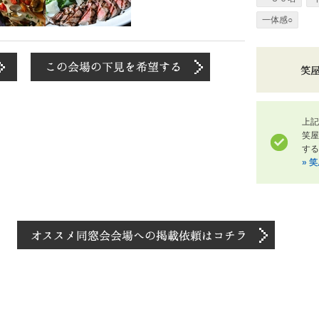
一体感○
上記
笑
する
» 