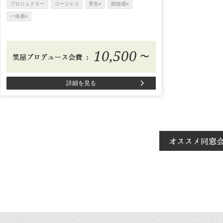
プロジェクター
ゴージャス
景色○
開放感○
一体感○
10,500
〜
詳細を見る