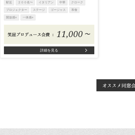
駅近
２００名〜
イタリアン
中華
クローク
プロジェクター
ステージ
ゴージャス
和食
開放感○
一体感○
11,000
〜
詳細を見る