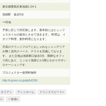
東京都豊島区東池袋1-24-1
池袋駅 徒歩5分
〜50名
予算に応じて対応致します。基本的にはビュッフ
ェスタイルの提供とさせて頂きます。 料理は、イ
タリア料理、創作料理となります。
天高のラウンジフロアとおしゃれなシャンデリア
が輝く店内スペース、テラスを完備しておりま
す。 また立地は池袋東口徒歩3分、閑静なオフィ
ス街にあり、ニッセイ池袋ビル1階とわかりやすい
ロケーションです。
プロジェクター使用料無料
http://r.gnavi.co.jp/gb0d200/
イタリアン
アットホーム
ドリンクスピード○
○
一体感○