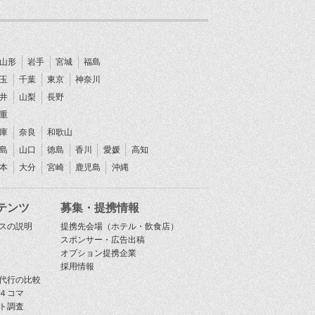
山形
岩手
宮城
福島
玉
千葉
東京
神奈川
井
山梨
長野
重
庫
奈良
和歌山
島
山口
徳島
香川
愛媛
高知
本
大分
宮崎
鹿児島
沖縄
テンツ
募集・提携情報
スの説明
提携先会場（ホテル・飲食店）
スポンサー・広告出稿
オプション提携企業
採用情報
代行の比較
４コマ
ト調査