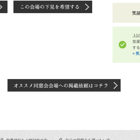
上記
笑
する
» 
幹事代行をご検討中の方
自分の同窓会を調べたい方