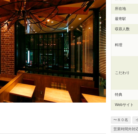
所在地
最寄駅
収容人数
料理
こだわり
特典
Webサイト
〜８０名
営業時間外対応