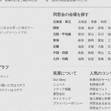
同窓会の会場を探す
北海道・東北
北海道
青森
秋田
目に生まれ育った地元で一
関東
茨城
栃木
群馬
埼
ビッグイベントです。
北陸・甲信越
新潟
富山
石川
福
東海
岐阜
静岡
愛知
三
近畿
滋賀
京都
大阪
兵
中国・四国
鳥取
島根
岡山
広
九州・沖縄
福岡
佐賀
長崎
熊
グラフ
笑屋について
人気のコン
Sサイト
Our Story
幹事代行サービ
ニュース
利用者の声
が届いた方はコチラ
メディア掲載
同窓会フォト
ログインはコチラ
運営会社
幹事マニュアル
サイトマップ
個人開催と幹事
プライバシーポリシー
同窓会あるある
同窓会アンケー