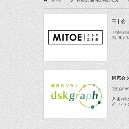
三十会
30歳の節
同に集まる
同窓会
同窓会SN
案内状
サイト