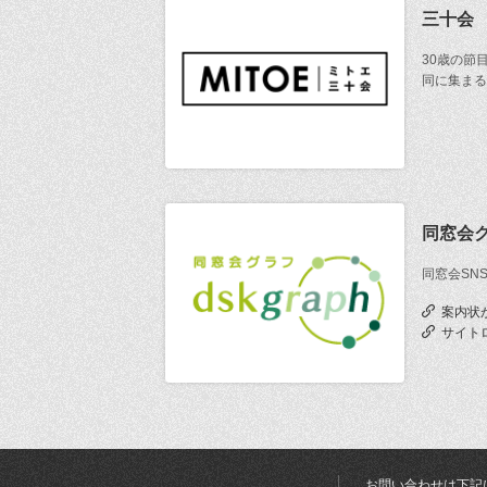
三十会
30歳の節
同に集まる
同窓会
同窓会SN
案内状
サイト
お問い合わせは下記