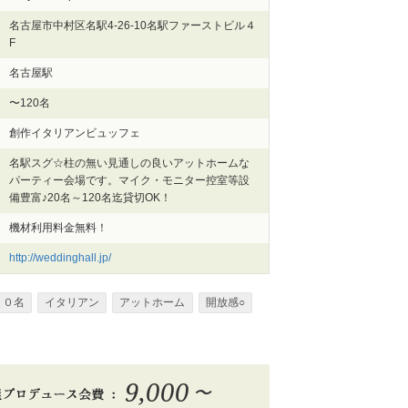
名古屋市中村区名駅4-26-10名駅ファーストビル４
F
名古屋駅
〜120名
創作イタリアンビュッフェ
名駅スグ☆柱の無い見通しの良いアットホームな
パーティー会場です。マイク・モニター控室等設
備豊富♪20名～120名迄貸切OK！
機材利用料金無料！
http://weddinghall.jp/
２０名
イタリアン
アットホーム
開放感○
9,000
〜