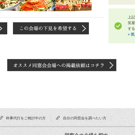
上記
笑
する
» 
幹事代行をご検討中の方
自分の同窓会を調べたい方