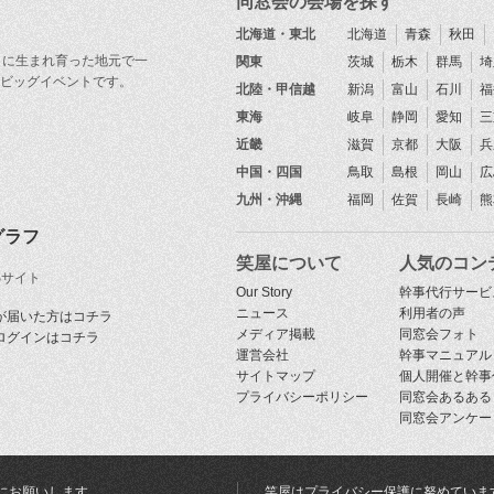
同窓会の会場を探す
北海道・東北
北海道
青森
秋田
目に生まれ育った地元で一
関東
茨城
栃木
群馬
埼
ビッグイベントです。
北陸・甲信越
新潟
富山
石川
福
東海
岐阜
静岡
愛知
三
近畿
滋賀
京都
大阪
兵
中国・四国
鳥取
島根
岡山
広
九州・沖縄
福岡
佐賀
長崎
熊
グラフ
笑屋について
人気のコン
Sサイト
Our Story
幹事代行サービ
ニュース
利用者の声
が届いた方はコチラ
メディア掲載
同窓会フォト
ログインはコチラ
運営会社
幹事マニュアル
サイトマップ
個人開催と幹事
プライバシーポリシー
同窓会あるある
同窓会アンケー
にお願いします
笑屋はプライバシー保護に努めていま