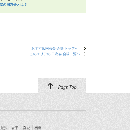
笑屋の同窓会とは？
おすすめ同窓会 会場 トップへ
このエリアの 二次会 会場一覧へ
Page Top
山形
岩手
宮城
福島