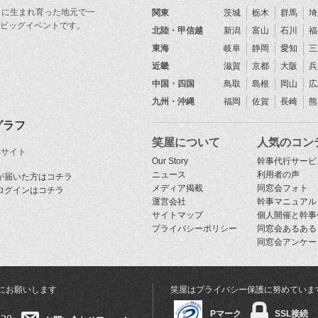
目に生まれ育った地元で一
関東
茨城
栃木
群馬
埼
ビッグイベントです。
北陸・甲信越
新潟
富山
石川
福
東海
岐阜
静岡
愛知
三
近畿
滋賀
京都
大阪
兵
中国・四国
鳥取
島根
岡山
広
九州・沖縄
福岡
佐賀
長崎
熊
グラフ
笑屋について
人気のコン
Sサイト
Our Story
幹事代行サービ
ニュース
利用者の声
が届いた方はコチラ
メディア掲載
同窓会フォト
ログインはコチラ
運営会社
幹事マニュアル
サイトマップ
個人開催と幹事
プライバシーポリシー
同窓会あるある
同窓会アンケー
にお願いします
笑屋はプライバシー保護に努めていま
Pマーク
SSL接続
320