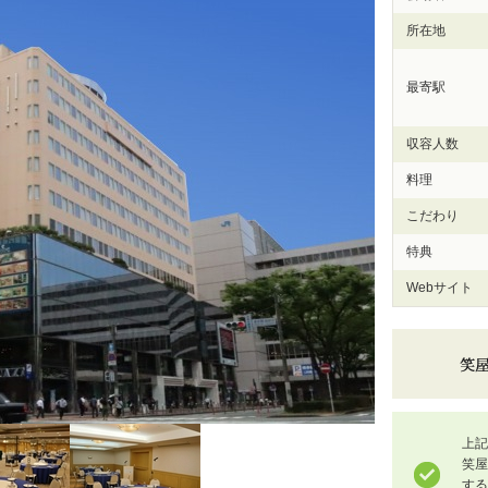
所在地
最寄駅
収容人数
料理
こだわり
特典
Webサイト
上記
笑
する