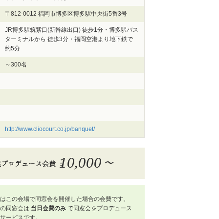
〒812-0012 福岡市博多区博多駅中央街5番3号
JR博多駅筑紫口(新幹線出口) 徒歩1分・博多駅バス
ターミナルから 徒歩3分・福岡空港より地下鉄で
約5分
～300名
http://www.cliocourt.co.jp/banquet/
10,000
〜
はこの会場で同窓会を開催した場合の会費です。
屋の同窓会は
当日会費のみ
で同窓会をプロデュース
サービスです。