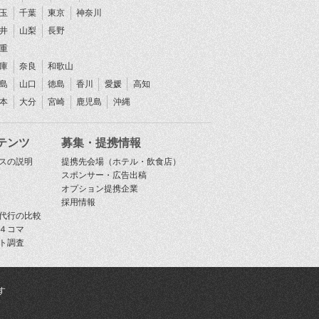
玉
千葉
東京
神奈川
井
山梨
長野
重
庫
奈良
和歌山
島
山口
徳島
香川
愛媛
高知
本
大分
宮崎
鹿児島
沖縄
テンツ
募集・提携情報
スの説明
提携先会場（ホテル・飲食店）
スポンサー・広告出稿
オプション提携企業
採用情報
代行の比較
４コマ
ト調査
す