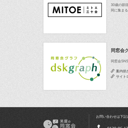
30歳の節
同に集まる
同窓会
同窓会SN
案内状
サイト
お問い合わせは下記
0120-96-1