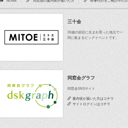
HOME
同窓会の案内状が届いた方
幹事代行をご検討中の
三十会
30歳の節目に生まれ育った地元で一
同に集まるビッグイベントです。
同窓会グラフ
同窓会SNSサイト
案内状が届いた方はコチラ
サイトログインはコチラ