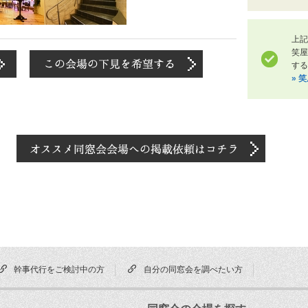
上記
笑
する
» 
幹事代行をご検討中の方
自分の同窓会を調べたい方