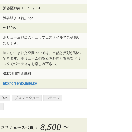
渋谷区神南１−７−９ B1
渋谷駅より徒歩8分
〜120名
ボリューム満点のビュッフェスタイルでご提供い
たします。
緑にかこまれた空間の中では、自然と笑顔が溢れ
てきます。ボリュームのあるお料理と豊富なドリ
ンクでパーティをお楽しみ下さい。
機材利用料金無料！
http://greenlounge.jp/
２０名
プロジェクター
ステージ
ュ
8,500
〜