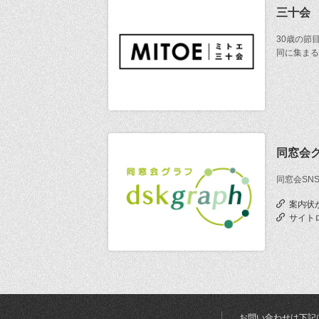
三十会
30歳の節
同に集まる
同窓会
同窓会SN
案内状
サイト
お問い合わせは下記