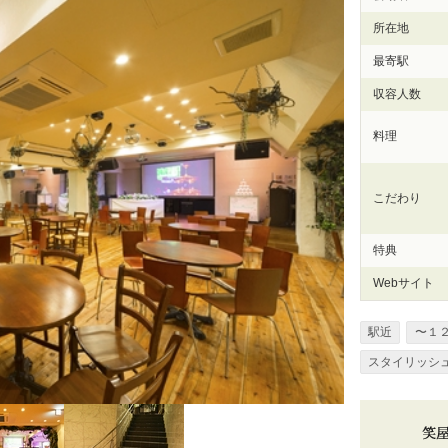
所在地
最寄駅
収容人数
料理
こだわり
特典
Webサイト
駅近
〜１
スタイリッシ