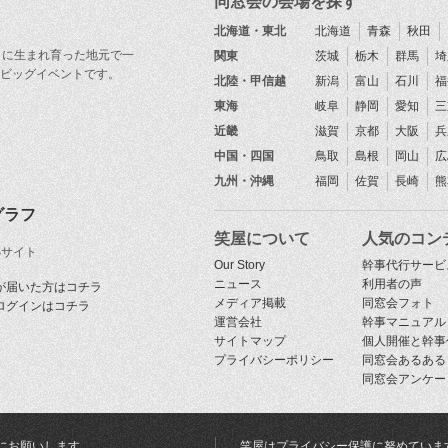
同窓会の会場を探す
北海道・東北
北海道
青森
秋田
目に生まれ育った地元で一
関東
茨城
栃木
群馬
埼
ビッグイベントです。
北陸・甲信越
新潟
富山
石川
福
東海
岐阜
静岡
愛知
三
近畿
滋賀
京都
大阪
兵
中国・四国
鳥取
島根
岡山
広
九州・沖縄
福岡
佐賀
長崎
熊
グラフ
笑屋について
人気のコン
Sサイト
Our Story
幹事代行サービ
ニュース
利用者の声
が届いた方はコチラ
メディア掲載
同窓会フォト
ログインはコチラ
運営会社
幹事マニュアル
サイトマップ
個人開催と幹事
プライバシーポリシー
同窓会あるある
同窓会アンケー
にお願いします
笑屋はプライバシー保護に努めていま