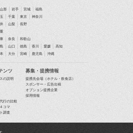
山形
岩手
宮城
福島
玉
千葉
東京
神奈川
井
山梨
長野
重
庫
奈良
和歌山
島
山口
徳島
香川
愛媛
高知
本
大分
宮崎
鹿児島
沖縄
テンツ
募集・提携情報
スの説明
提携先会場（ホテル・飲食店）
スポンサー・広告出稿
オプション提携企業
採用情報
代行の比較
４コマ
ト調査
す