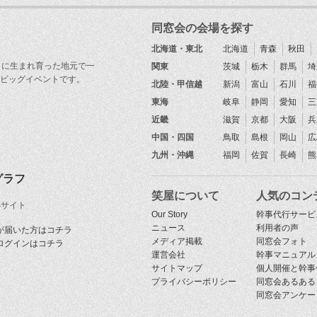
同窓会の会場を探す
北海道・東北
北海道
青森
秋田
目に生まれ育った地元で一
関東
茨城
栃木
群馬
埼
ビッグイベントです。
北陸・甲信越
新潟
富山
石川
福
東海
岐阜
静岡
愛知
三
近畿
滋賀
京都
大阪
兵
中国・四国
鳥取
島根
岡山
広
九州・沖縄
福岡
佐賀
長崎
熊
グラフ
笑屋について
人気のコン
Sサイト
Our Story
幹事代行サービ
ニュース
利用者の声
が届いた方はコチラ
メディア掲載
同窓会フォト
ログインはコチラ
運営会社
幹事マニュアル
サイトマップ
個人開催と幹事
プライバシーポリシー
同窓会あるある
同窓会アンケー