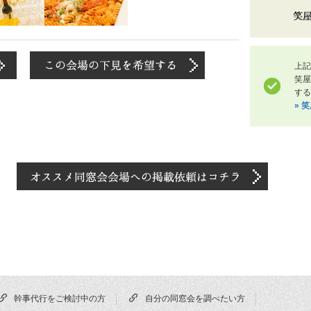
上記
笑
する
» 
幹事代行をご検討中の方
自分の同窓会を調べたい方