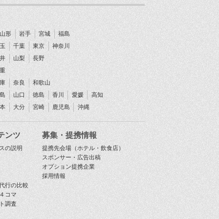
山形
岩手
宮城
福島
玉
千葉
東京
神奈川
井
山梨
長野
重
庫
奈良
和歌山
島
山口
徳島
香川
愛媛
高知
本
大分
宮崎
鹿児島
沖縄
テンツ
募集・提携情報
スの説明
提携先会場（ホテル・飲食店）
スポンサー・広告出稿
オプション提携企業
採用情報
代行の比較
４コマ
ト調査