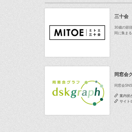
三十会
30歳の節
同に集まる
同窓会
同窓会SN
案内状
サイト