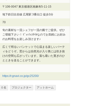
〒106-0047 東京都港区南麻布5-11-15
地下鉄日比谷線 広尾駅 3番出口 徒歩3分
70
旬の素材を一流シェフが一流の腕でご提供。ぜひ
ご堪能下さい！ ﾋﾞｭｯﾌｪｽﾀｲﾙなのでお気軽にお好み
のお料理をお楽しみ頂けます♪
広くて明るいバンケットで心温まる楽しいパーテ
ィをどうぞ。窓からは自然光が入り奥には吹き抜
けの空間も広がっています。落ち着いた寛ぎのひ
とときを送ることができます。
https://r.gnavi.co.jp/gc25200/
２０名
プロジェクター
アットホーム