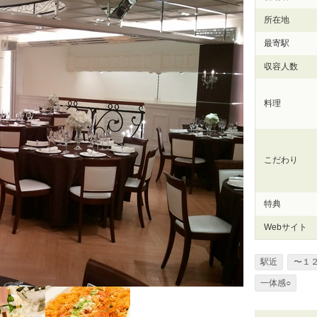
所在地
最寄駅
収容人数
料理
こだわり
特典
Webサイト
駅近
〜１
一体感○