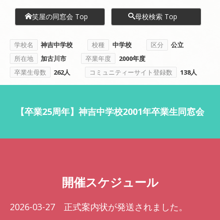
笑屋の同窓会 Top
母校検索 Top
学校名
神吉中学校
校種
中学校
区分
公立
所在地
加古川市
卒業年度
2000年度
卒業生母数
262人
コミュニティーサイト登録数
138人
【卒業25周年】神吉中学校2001年卒業生同窓会
開催スケジュール
2026-03-27 正式案内状が発送されました。