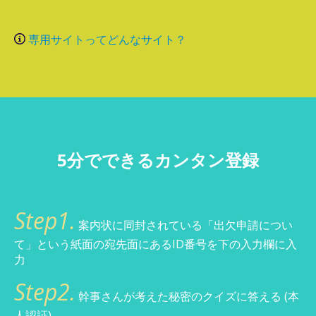
専用サイトってどんなサイト？
5分でできるカンタン登録
Step1.
案内状に同封されている「出欠申請につい
て」という紙面の宛先面にあるID番号を下の入力欄に入
力
Step2.
幹事さんが考えた秘密のクイズに答える (本
人認証)