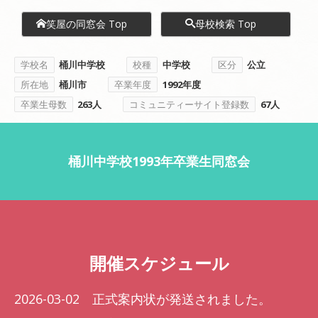
笑屋の同窓会 Top
母校検索 Top
学校名
桶川中学校
校種
中学校
区分
公立
所在地
桶川市
卒業年度
1992年度
卒業生母数
263人
コミュニティーサイト登録数
67人
桶川中学校1993年卒業生同窓会
開催スケジュール
2026-03-02 正式案内状が発送されました。