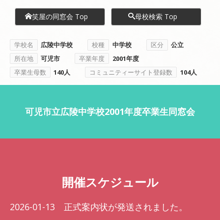
笑屋の同窓会 Top
母校検索 Top
学校名
広陵中学校
校種
中学校
区分
公立
所在地
可児市
卒業年度
2001年度
卒業生母数
140人
コミュニティーサイト登録数
104人
可児市立広陵中学校2001年度卒業生同窓会
開催スケジュール
2026-01-13 正式案内状が発送されました。