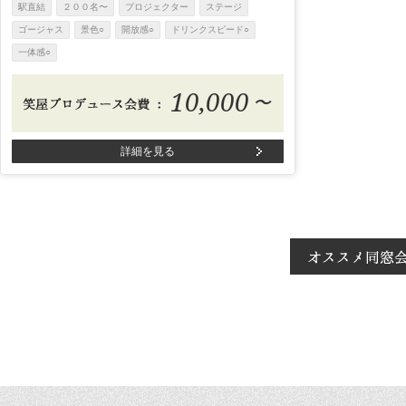
駅直結
２００名〜
プロジェクター
ステージ
ゴージャス
景色○
開放感○
ドリンクスピード○
一体感○
10,000
〜
詳細を見る