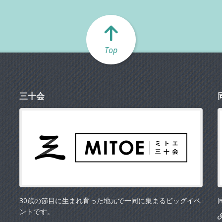
Top
三十会
30歳の節目に生まれ育った地元で一同に集まるビッグイベ
ントです。